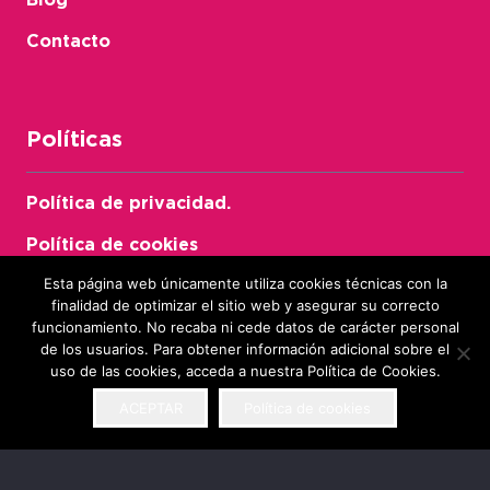
Contacto
Políticas
Política de privacidad.
Política de cookies
Esta página web únicamente utiliza cookies técnicas con la
Aviso legal
Utilizamos cookies propias y de terceros para
finalidad de optimizar el sitio web y asegurar su correcto
mejorar su experiencia y nuestros servicios,
Declaración de Accesibilidad
funcionamiento. No recaba ni cede datos de carácter personal
analizando la navegación en nuestro Sitio Web. Si
de los usuarios. Para obtener información adicional sobre el
OK
continúa navegando, usted está aceptando su uso,
uso de las cookies, acceda a nuestra Política de Cookies.
le informamos que puede retirar su aceptación
cuando lo desee. Puede obtener más información
ACEPTAR
Política de cookies
Visítanos
en nuestra Política de Cookies.
Política de cookies
Av. de Los Dolores, Rda. Sur, 3, 30011 Murcia